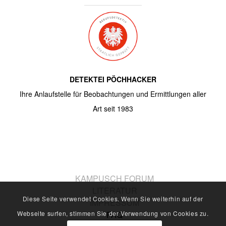
DETEKTEI PÖCHHACKER
Ihre Anlaufstelle für Beobachtungen und Ermittlungen aller
Art seit 1983
KAMPUSCH FORUM
LITERATUR
Diese Seite verwendet Cookies. Wenn Sie weiterhin auf der
IMPRESSUM
FAQ
Webseite surfen, stimmen Sie der Verwendung von Cookies zu.