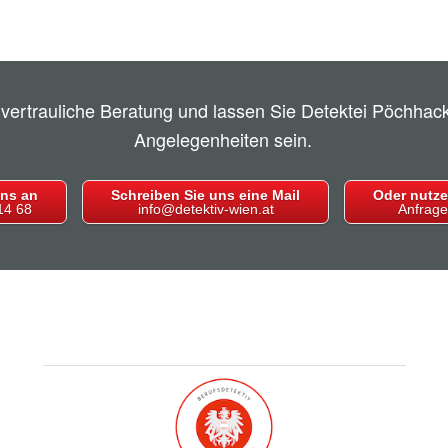
 vertrauliche Beratung und lassen Sie Detektei Pöchhacke
Angelegenheiten sein.
uns an
Schreiben Sie uns eine Mail
Oder nutze
14 68
info@detektiv-wien.at
Anfrage