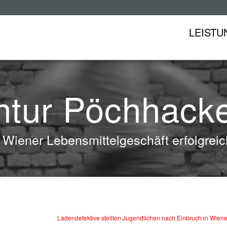
LEISTU
ntur Pöchhacke
 Wiener Lebensmittelgeschäft erfolgreic
Ladendetektive stellten Jugendlichen nach Einbruch in Wiene