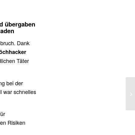
nd übergaben
haden
nbruch. Dank
Pöchhacker
dlichen Täter
g bei der
l war schnelles
für
en Risiken