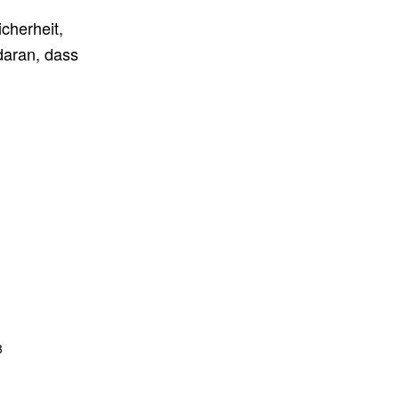
icherheit,
daran, dass
3