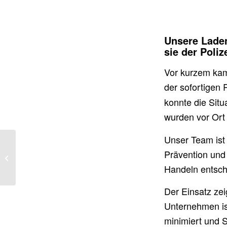
Unsere Laden
sie der Poli
Vor kurzem kam
der sofortigen
konnte die Situ
wurden vor Ort 
Unser Team ist
Detektei Pöchhacker
Prävention und 
Wien – Erfolgreicher
Einsatz gegen
Handeln entsch
Ladendiebe
Der Einsatz zeig
Unternehmen is
minimiert und S