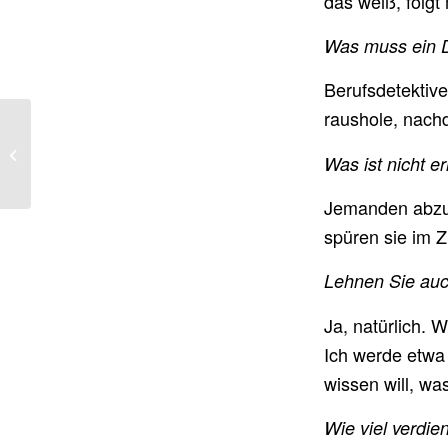
das weiß, folgt
Was muss ein D
Berufsdetektive
raushole, nachd
OGH-Urteil: Falsch
angegebene
Was ist nicht er
Homeoffice-Zeiten
rechtfertigen fristlose
Jemanden abzuh
Ent...
spüren sie im 
Lehnen Sie auc
Ja, natürlich. 
Ich werde etwa 
wissen will, was
Wie viel verdie