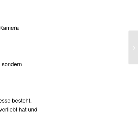
e Kamera
, sondern
resse besteht.
erliebt hat und