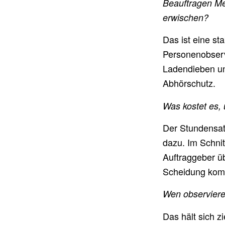
Beauftragen Me
erwischen?
Das ist eine sta
Personenobserva
Ladendieben un
Abhörschutz.
Was kostet es,
Der Stundensat
dazu. Im Schni
Auftraggeber ü
Scheidung kom
Wen observiere
Das hält sich z