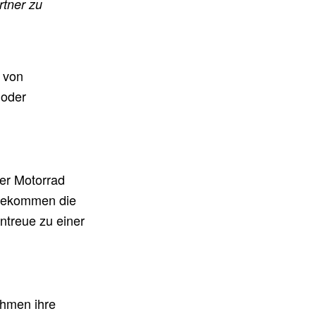
tner zu
g von
 oder
er Motorrad
 bekommen die
ntreue zu einer
ehmen ihre