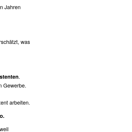
en Jahren
rschätzt, was
.
stenten
en Gewerbe.
ent arbeiten.
o.
weil