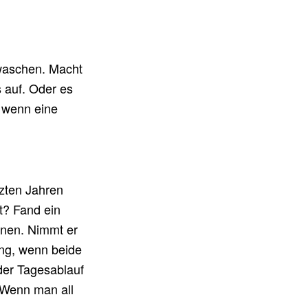
waschen. Macht
s auf. Oder es
 wenn eine
tzten Jahren
t? Fand ein
nnen. Nimmt er
ung, wenn beide
der Tagesablauf
 Wenn man all