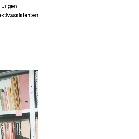
dlungen
ektivassistenten