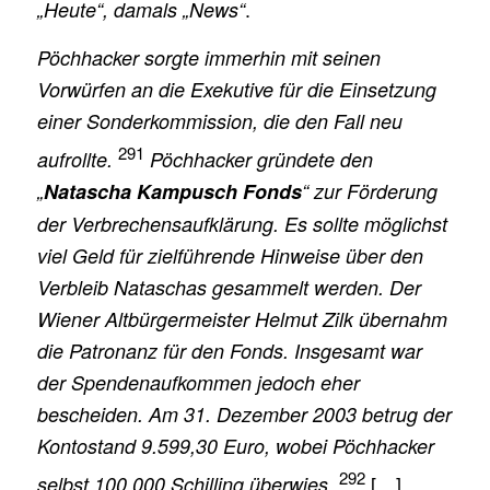
.
„Heute“, damals „News“
Pöchhacker sorgte immerhin mit seinen
Vorwürfen an die Exekutive für die Einsetzung
einer Sonderkommission, die den Fall neu
291
aufrollte.
Pöchhacker gründete den
„
Natascha Kampusch Fonds
“ zur Förderung
der Verbrechensaufklärung. Es sollte möglichst
viel Geld für zielführende Hinweise über den
Verbleib Nataschas gesammelt werden. Der
Wiener Altbürgermeister Helmut Zilk übernahm
die Patronanz für den Fonds. Insgesamt war
der Spendenaufkommen jedoch eher
bescheiden. Am 31. Dezember 2003 betrug der
Kontostand 9.599,30 Euro, wobei Pöchhacker
292
[…]
selbst 100.000 Schilling überwies.