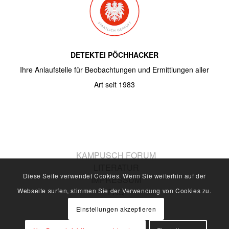
DETEKTEI PÖCHHACKER
Ihre Anlaufstelle für Beobachtungen und Ermittlungen aller
Art seit 1983
KAMPUSCH FORUM
LITERATUR
Diese Seite verwendet Cookies. Wenn Sie weiterhin auf der
IMPRESSUM
FAQ
Webseite surfen, stimmen Sie der Verwendung von Cookies zu.
AGB
Einstellungen akzeptieren