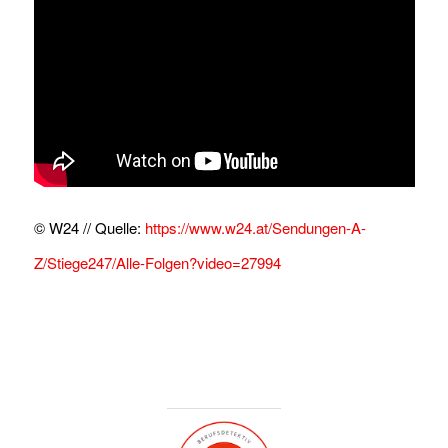
© W24 // Quelle:
https://www.w24.at/Sendungen-A-
Z/Stiege247/Alle-Folgen?video=27994