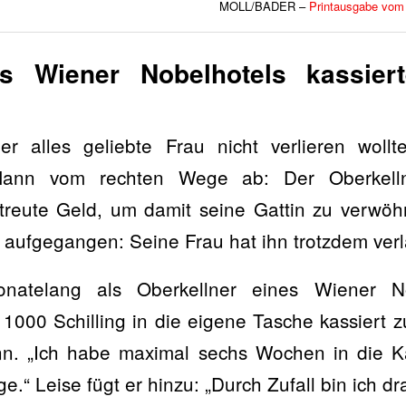
MOLL/BADER –
Printausgabe vom
es Wiener Nobelhotels kassier
er alles geliebte Frau nicht verlieren wollt
Mann vom rechten Wege ab: Der Oberkell
treute Geld, um damit seine Gattin zu verwöh
t aufgegangen: Seine Frau hat ihn trotzdem ver
natelang als Oberkellner eines Wiener Nob
000 Schilling in die eigene Tasche kassiert z
n. „Ich habe maximal sechs Wochen in die Ka
ige.“ Leise fügt er hinzu: „Durch Zufall bin ich