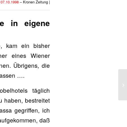
 07.10.1998
– Kronen Zeitung |
te in eigene
e, kam ein bisher
ner eines Wiener
nen. Übrigens, die
lassen ….
elhotels täglich
u haben, bestreitet
ssa gegriffen, ich
 draufgekommen, daß