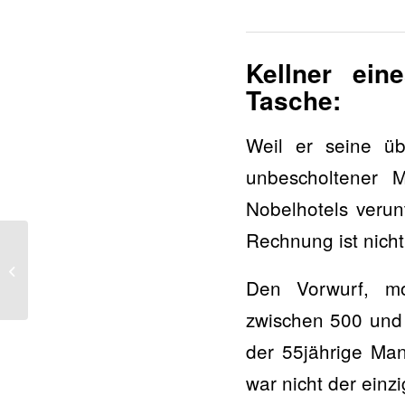
Kellner ein
Tasche:
Weil er seine üb
unbescholtener 
Nobelhotels verun
Rechnung ist nich
Dieb nahm Kind als
Geisel
Den Vorwurf, mo
zwischen 500 und 1
der 55jährige Man
war nicht der einz